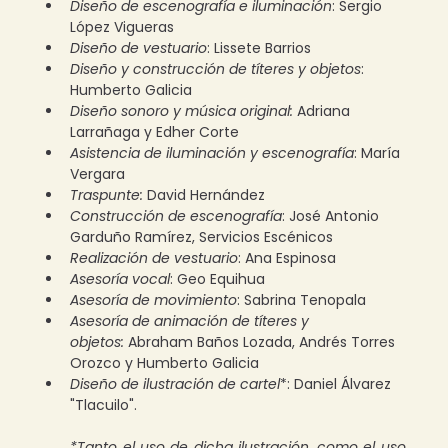
Diseño de escenografía e iluminación
: Sergio 
López Vigueras 
Diseño de vestuario
: Lissete Barrios 
Diseño y construcción de títeres y objetos
: 
Humberto Galicia 
Diseño sonoro y música original:
 Adriana 
Larrañaga y Edher Corte 
Asistencia de iluminación y escenografía
: María 
Vergara 
Traspunte:
 David Hernández 
Construcción de escenografía
: José Antonio 
Garduño Ramírez, Servicios Escénicos 
Realización de vestuario
: Ana Espinosa 
Asesoría vocal
: Geo Equihua 
Asesoría de movimiento
: Sabrina Tenopala 
Asesoría de animación de títeres y 
objetos:
 Abraham Baños Lozada, Andrés Torres 
Orozco y Humberto Galicia 
Diseño de ilustración de cartel
*: Daniel Álvarez 
"Tlacuilo".
*Tanto el uso de dicha ilustración, como el uso 